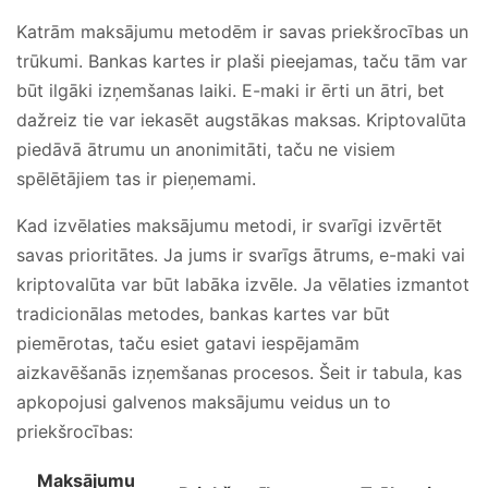
Katrām maksājumu metodēm ir savas priekšrocības un
trūkumi. Bankas kartes ir plaši pieejamas, taču tām var
būt ilgāki izņemšanas laiki. E-maki ir ērti un ātri, bet
dažreiz tie var iekasēt augstākas maksas. Kriptovalūta
piedāvā ātrumu un anonimitāti, taču ne visiem
👤
spēlētājiem tas ir pieņemami.
✉️
Kad izvēlaties maksājumu metodi, ir svarīgi izvērtēt
savas prioritātes. Ja jums ir svarīgs ātrums, e-maki vai
kriptovalūta var būt labāka izvēle. Ja vēlaties izmantot
tradicionālas metodes, bankas kartes var būt
piemērotas, taču esiet gatavi iespējamām
aizkavēšanās izņemšanas procesos. Šeit ir tabula, kas
apkopojusi galvenos maksājumu veidus un to
priekšrocības:
Maksājumu