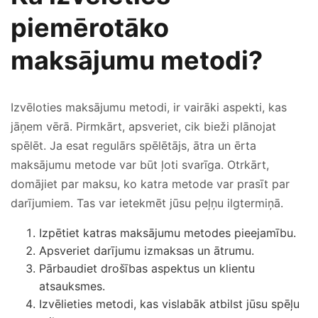
piemērotāko
maksājumu metodi?
Izvēloties maksājumu metodi, ir vairāki aspekti, kas
jāņem vērā. Pirmkārt, apsveriet, cik bieži plānojat
spēlēt. Ja esat regulārs spēlētājs, ātra un ērta
maksājumu metode var būt ļoti svarīga. Otrkārt,
domājiet par maksu, ko katra metode var prasīt par
darījumiem. Tas var ietekmēt jūsu peļņu ilgtermiņā.
Izpētiet katras maksājumu metodes pieejamību.
Apsveriet darījumu izmaksas un ātrumu.
Pārbaudiet drošības aspektus un klientu
atsauksmes.
Izvēlieties metodi, kas vislabāk atbilst jūsu spēļu