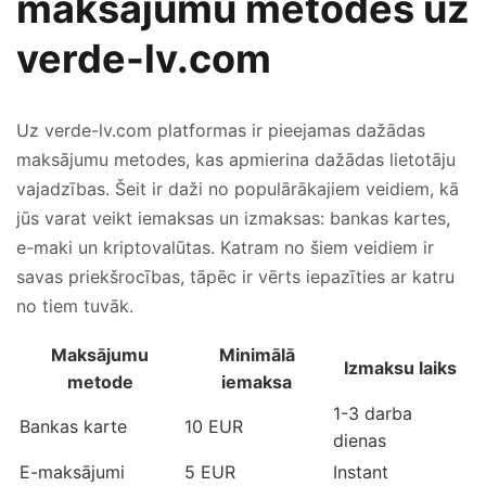
maksājumu metodes uz
verde-lv.com
Uz verde-lv.com platformas ir pieejamas dažādas
maksājumu metodes, kas apmierina dažādas lietotāju
vajadzības. Šeit ir daži no populārākajiem veidiem, kā
jūs varat veikt iemaksas un izmaksas: bankas kartes,
e-maki un kriptovalūtas. Katram no šiem veidiem ir
savas priekšrocības, tāpēc ir vērts iepazīties ar katru
no tiem tuvāk.
Maksājumu
Minimālā
Izmaksu laiks
metode
iemaksa
1-3 darba
Bankas karte
10 EUR
dienas
E-maksājumi
5 EUR
Instant