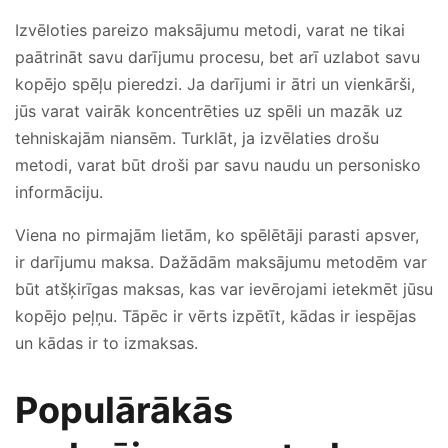
Izvēloties pareizo maksājumu metodi, varat ne tikai
paātrināt savu darījumu procesu, bet arī uzlabot savu
kopējo spēļu pieredzi. Ja darījumi ir ātri un vienkārši,
jūs varat vairāk koncentrēties uz spēli un mazāk uz
tehniskajām niansēm. Turklāt, ja izvēlaties drošu
metodi, varat būt droši par savu naudu un personisko
informāciju.
Viena no pirmajām lietām, ko spēlētāji parasti apsver,
ir darījumu maksa. Dažādām maksājumu metodēm var
būt atšķirīgas maksas, kas var ievērojami ietekmēt jūsu
kopējo peļņu. Tāpēc ir vērts izpētīt, kādas ir iespējas
un kādas ir to izmaksas.
Populārākās